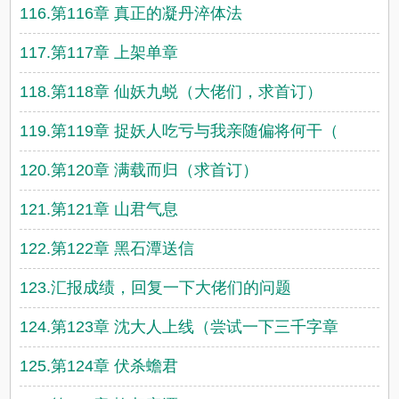
116.第116章 真正的凝丹淬体法
117.第117章 上架单章
118.第118章 仙妖九蜕（大佬们，求首订）
119.第119章 捉妖人吃亏与我亲随偏将何干（
120.第120章 满载而归（求首订）
121.第121章 山君气息
122.第122章 黑石潭送信
123.汇报成绩，回复一下大佬们的问题
124.第123章 沈大人上线（尝试一下三千字章
125.第124章 伏杀蟾君