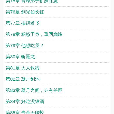
第75章 青峰弟子斩妖除魔
第76章 剑光如长虹
第77章 插翅难飞
第78章 积怒于身，重回巅峰
第79章 他想吃我？
第80章 斩鼍龙
第81章 大人救我
第82章 凝丹剑池
第83章 凝丹之间，亦有差距
第84章 好吃没钱酒
第85章 专杀无腿蛟