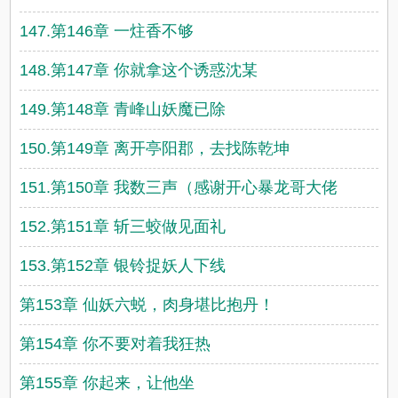
147.第146章 一炷香不够
148.第147章 你就拿这个诱惑沈某
149.第148章 青峰山妖魔已除
150.第149章 离开亭阳郡，去找陈乾坤
151.第150章 我数三声（感谢开心暴龙哥大佬
152.第151章 斩三蛟做见面礼
153.第152章 银铃捉妖人下线
第153章 仙妖六蜕，肉身堪比抱丹！
第154章 你不要对着我狂热
第155章 你起来，让他坐