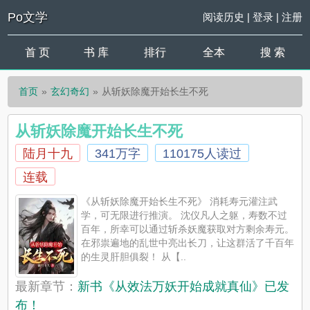
Po文学
阅读历史
|
登录
|
注册
首 页
书 库
排行
全本
搜 索
首页
玄幻奇幻
从斩妖除魔开始长生不死
从斩妖除魔开始长生不死
陆月十九
341万字
110175人读过
连载
《从斩妖除魔开始长生不死》 消耗寿元灌注武
学，可无限进行推演。 沈仪凡人之躯，寿数不过
百年，所幸可以通过斩杀妖魔获取对方剩余寿元。
在邪祟遍地的乱世中亮出长刀，让这群活了千百年
的生灵肝胆俱裂！ 从【..
最新章节：
新书《从效法万妖开始成就真仙》已发
布！