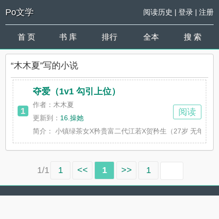
Po文学
阅读历史
|
登录
|
注册
首 页
书 库
排行
全本
搜 索
“木木夏”写的小说
夺爱（1v1 勾引上位）
作者：木木夏
1
阅读
更新到：
16.操她
简介：
小镇绿茶女X矜贵富二代江若X贺矜生（27岁 无年龄差）（
1/1
1
<<
1
>>
1