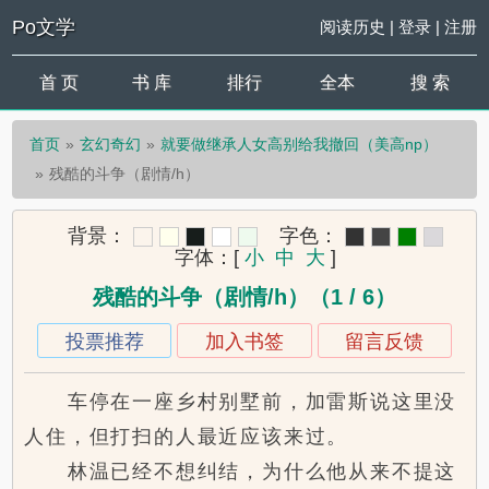
Po文学
阅读历史
|
登录
|
注册
首 页
书 库
排行
全本
搜 索
首页
玄幻奇幻
就要做继承人女高别给我撤回（美高np）
残酷的斗争（剧情/h）
背景：
字色：
字体：
[
小
中
大
]
残酷的斗争（剧情/h）（1 / 6）
投票推荐
加入书签
留言反馈
车停在一座乡村别墅前，加雷斯说这里没
人住，但打扫的人最近应该来过。
林温已经不想纠结，为什么他从来不提这