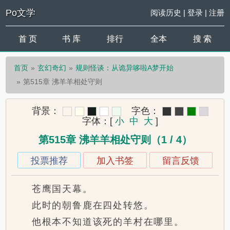
Po文学
阅读历史
|
登录
|
注册
首 页
书 库
排行
全本
搜 索
首页
玄幻奇幻
规则怪谈：从诡异哆啦A梦开始
第515章 沸羊羊相处守则
背景：
字色：
字体：
[
小
中
大
]
第515章 沸羊羊相处守则（1 / 4）
投票推荐
加入书签
留言反馈
苍鹰国天幕。
此时的朝鲁鹿在四处转悠。
他根本不知道该死的羊村在哪里。