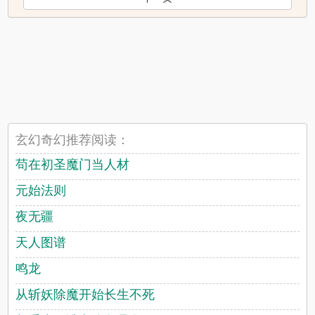
玄幻奇幻推荐阅读：
苟在初圣魔门当人材
元始法则
夜无疆
天人图谱
鸣龙
从斩妖除魔开始长生不死