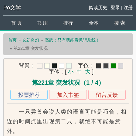
Po文学
阅读历史
|
登录
|
注册
首 页
书 库
排行
全本
搜 索
首页
玄幻奇幻
高武：只有我能看见斩杀线！
第221章 突发状况
背景：
字色：
字体：
[
小
中
大
]
第221章 突发状况（1 / 4）
投票推荐
加入书签
留言反馈
一只异兽会说人类的语言可能是巧合，相
近的时间点里出现第二只，就绝不可能是意
外。