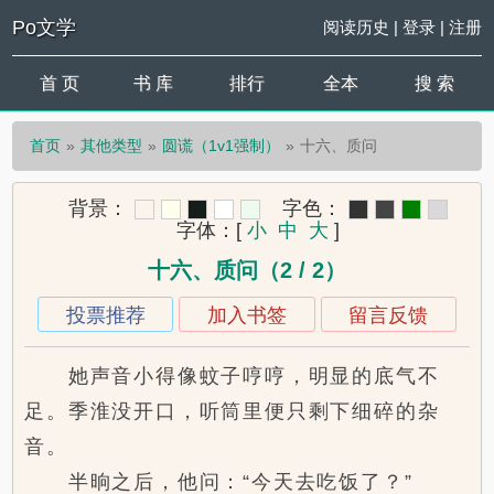
Po文学
阅读历史
|
登录
|
注册
首 页
书 库
排行
全本
搜 索
首页
其他类型
圆谎（1v1强制）
十六、质问
背景：
字色：
字体：
[
小
中
大
]
十六、质问（2 / 2）
投票推荐
加入书签
留言反馈
她声音小得像蚊子哼哼，明显的底气不
足。季淮没开口，听筒里便只剩下细碎的杂
音。
半晌之后，他问：“今天去吃饭了？”