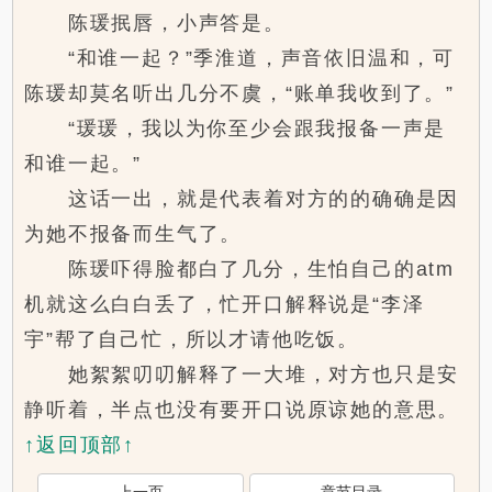
陈瑗抿唇，小声答是。
“和谁一起？”季淮道，声音依旧温和，可
陈瑗却莫名听出几分不虞，“账单我收到了。”
“瑗瑗，我以为你至少会跟我报备一声是
和谁一起。”
这话一出，就是代表着对方的的确确是因
为她不报备而生气了。
陈瑗吓得脸都白了几分，生怕自己的atm
机就这么白白丢了，忙开口解释说是“李泽
宇”帮了自己忙，所以才请他吃饭。
她絮絮叨叨解释了一大堆，对方也只是安
静听着，半点也没有要开口说原谅她的意思。
↑返回顶部↑