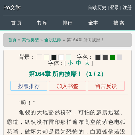
Po文学
阅读历史
|
登录
|
注册
首 页
书 库
排行
全本
搜 索
首页
其他类型
全职法师
第164章 所向披靡！
背景：
字色：
字体：
[
小
中
大
]
第164章 所向披靡！（1 / 2）
投票推荐
加入书签
留言反馈
“嘣！”
龟裂的大地豁然粉碎，可怕的霹雳迅猛、
霸道，纵然没有雷印那样遍布高空的紫色电弧
花哨，破坏力却是最为恐怖的，白藏锋倘若没