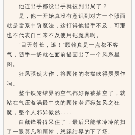
他连出手都没出手就被判出局了？
是，他一开始真没有意识到对方一个照面
就是雷系中阶魔法，这打得他措手不及，可那
也不代表自己来不及使用铠魔具啊。
“目无尊长，滚！”顾翰真是一点都不客
气，随手一扬就在面前描画出了一个风系星
图。
狂风骤然大作，将顾翰的衣襟吹得瑟瑟作
响。
整个铁笼结界的空气都好像被抽空了，就
站在气压漩涡最中央的顾翰老师宛如风之狂
魔，整个人邪异傲然……
白藏锋看得呆住了，最后只能够冷冷的扫
了一眼莫凡和顾翰，怒踢结界的下了场。